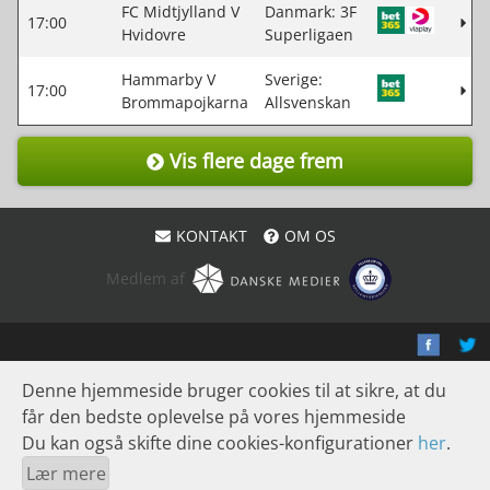
FC Midtjylland V
Danmark: 3F
17:00
Hvidovre
Superligaen
Hammarby V
Sverige:
17:00
Brommapojkarna
Allsvenskan
Vis flere dage frem
KONTAKT
OM OS
Medlem af
Denne hjemmeside bruger cookies til at sikre, at du
Center for ludomani
får den bedste oplevelse på vores hjemmeside
Persondatapolitik
Du kan også skifte dine cookies-konfigurationer
her
.
Reviews
Lær mere
Ofte stillede spørgsmål
Vi støtter ansvarlig gambling