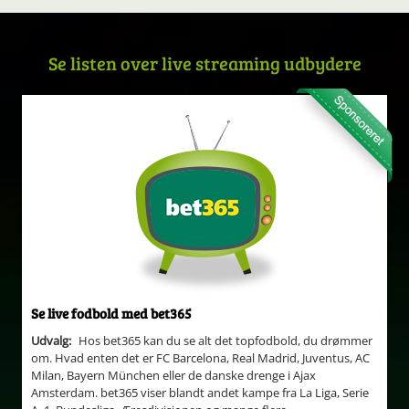
Se listen over live streaming udbydere
Se live fodbold med bet365
Udvalg:
Hos bet365 kan du se alt det topfodbold, du drømmer
om. Hvad enten det er FC Barcelona, Real Madrid, Juventus, AC
Milan, Bayern München eller de danske drenge i Ajax
Amsterdam. bet365 viser blandt andet kampe fra La Liga, Serie